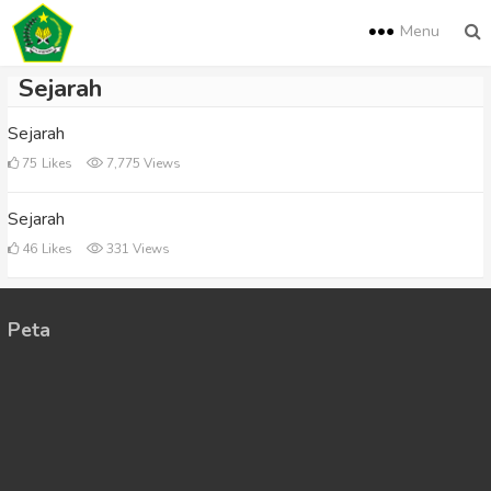
Menu
Sejarah
Sejarah
75
Likes
7,775 Views
Sejarah
46
Likes
331 Views
Peta