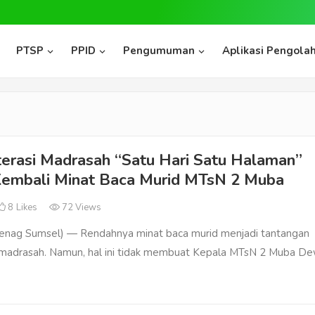
PTSP
PPID
Pengumuman
Aplikasi Pengolah
terasi Madrasah “Satu Hari Satu Halaman”
Kembali Minat Baca Murid MTsN 2 Muba
8
Likes
72 Views
nag Sumsel) — Rendahnya minat baca murid menjadi tantangan
p madrasah. Namun, hal ini tidak membuat Kepala MTsN 2 Muba De
…