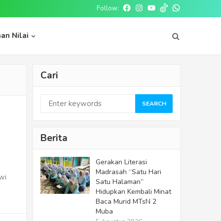
Follow:
Facebook
Instagram
Youtube
tiktok
whatsapp
an Nilai
Cari
SEARCH
Berita
Gerakan Literasi
Madrasah “Satu Hari
wi
Satu Halaman”
Hidupkan Kembali Minat
Baca Murid MTsN 2
Muba