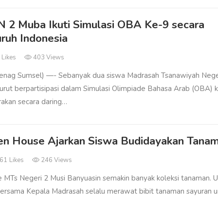
 2 Muba Ikuti Simulasi OBA Ke-9 secara
uruh Indonesia
3
Likes
403 Views
nag Sumsel) —- Sebanyak dua siswa Madrasah Tsanawiyah Nege
rut berpartisipasi dalam Simulasi Olimpiade Bahasa Arab (OBA) 
rakan secara daring…
en House Ajarkan Siswa Budidayakan Tana
61
Likes
246 Views
e MTs Negeri 2 Musi Banyuasin semakin banyak koleksi tanaman. 
bersama Kepala Madrasah selalu merawat bibit tanaman sayuran u