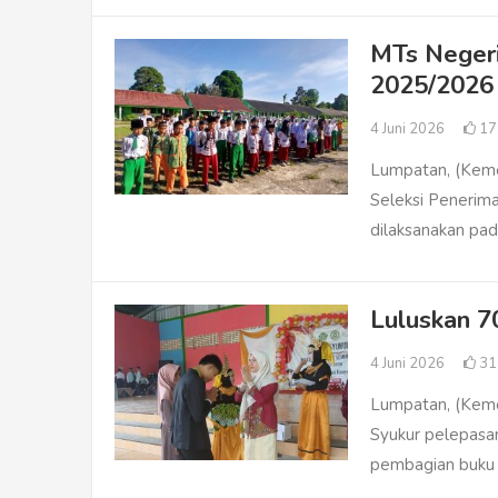
MTs Neger
2025/2026
4 Juni 2026
1
Lumpatan, (Keme
Seleksi Penerim
dilaksanakan pad
Luluskan 7
4 Juni 2026
3
Lumpatan, (Keme
Syukur pelepasan
pembagian buku