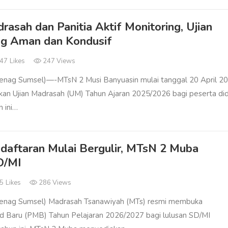
asah dan Panitia Aktif Monitoring, Ujian
ng Aman dan Kondusif
47
Likes
247 Views
nag Sumsel)—-MTsN 2 Musi Banyuasin mulai tanggal 20 April 2
an Ujian Madrasah (UM) Tahun Ajaran 2025/2026 bagi peserta did
n ini…
daftaran Mulai Bergulir, MTsN 2 Muba
D/MI
5
Likes
286 Views
enag Sumsel) Madrasah Tsanawiyah (MTs) resmi membuka
d Baru (PMB) Tahun Pelajaran 2026/2027 bagi lulusan SD/MI