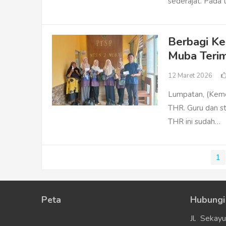
sederajat. Pada
Berbagi Ke
Muba Teri
12 Maret 2026
Lumpatan, (Keme
THR. Guru dan s
THR ini sudah…
Paginasi
1
pos
Peta
Hubungi
Jl. Sekay