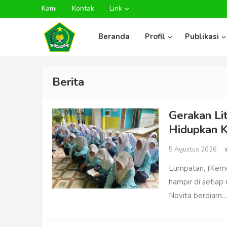
Kami
Kontak
Link
Beranda
Profil
Publikasi
Berita
Gerakan Li
Hidupkan 
5 Agustus 2026
Lumpatan, (Keme
hampir di setia
Novita berdiam