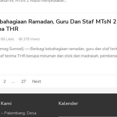
 tahun ini, MTsN 2 Muba menyediakan…
bahagiaan Ramadan, Guru Dan Staf MTsN 2
ma THR
86
Likes
378 Views
nag Sumsel) —-Berbagi kebahagiaan ramadan, guru dan staf ter
taf terima THR berupa minuman dan stick dari madrasah, pemberi
2
…
27
Next
 Kami
Kalender
u – Palembang, Desa
Agustus 2026