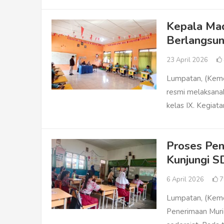
Kepala Madr
Berlangsu
23 April 2026
Lumpatan, (Keme
resmi melaksanak
kelas IX. Kegiata
Proses Pen
Kunjungi S
6 April 2026
7
Lumpatan, (Kem
Penerimaan Muri