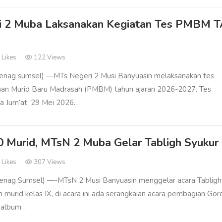
i 2 Muba Laksanakan Kegiatan Tes PMBM 
7
Likes
122 Views
nag sumsel) —MTs Negeri 2 Musi Banyuasin melaksanakan tes
aan Murid Baru Madrasah (PMBM) tahun ajaran 2026-2027. Tes
a Jum’at, 29 Mei 2026.…
0 Murid, MTsN 2 Muba Gelar Tabligh Syukur
1
Likes
307 Views
nag Sumsel) —-MTsN 2 Musi Banyuasin menggelar acara Tabligh
 murid kelas IX, di acara ini ada serangkaian acara pembagian Gor
 album…