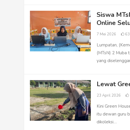
Siswa MTsN
Online Sel
7 Mei 2026
6
Lumpatan, (Keme
(MTsN) 2 Muba tu
yang diselengga
Lewat Gre
23 April 2026
Kini Green Hous
itu dewan guru 
dikoleksi…