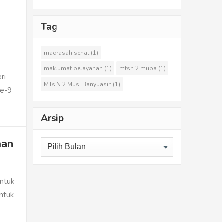
Tag
madrasah sehat
(1)
maklumat pelayanan
(1)
mtsn 2 muba
(1)
ri
MTs N 2 Musi Banyuasin
(1)
ke-9
Arsip
man
Arsip
Untuk
ntuk