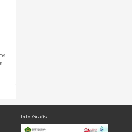
ima
an
Info Grafis