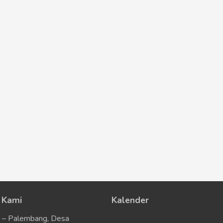
 Kami
Kalender
u – Palembang, Desa
Agustus 2026