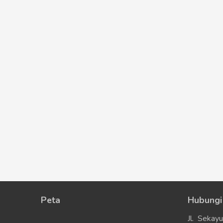
Peta
Hubungi
Jl. Sekay