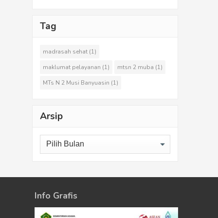
Tag
madrasah sehat
(1)
maklumat pelayanan
(1)
mtsn 2 muba
(1)
MTs N 2 Musi Banyuasin
(1)
Arsip
Info Grafis