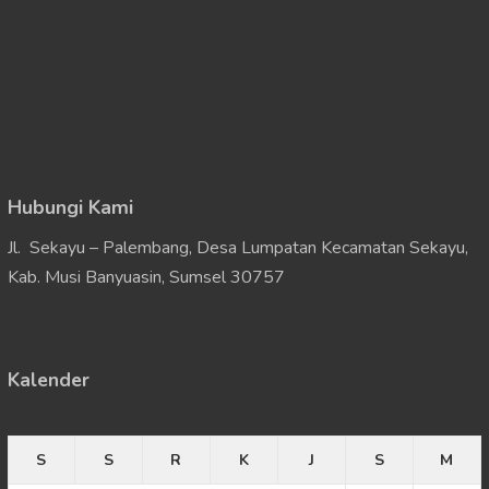
Hubungi Kami
Jl. Sekayu – Palembang, Desa Lumpatan Kecamatan Sekayu,
Kab. Musi Banyuasin, Sumsel 30757
Kalender
Agustus 2026
S
S
R
K
J
S
M