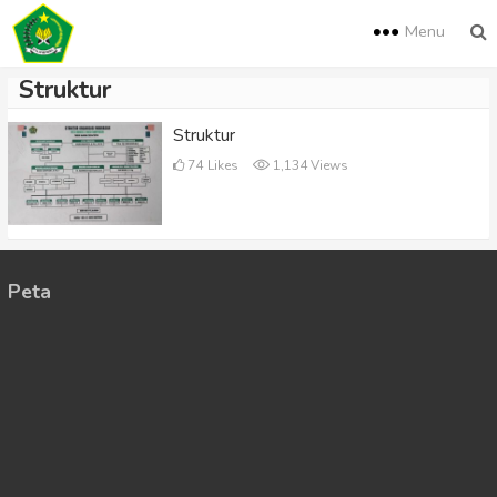
Menu
Struktur
Struktur
74
Likes
1,134 Views
Peta