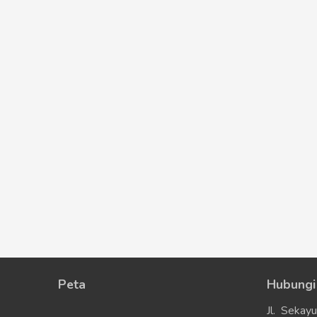
Peta
Hubungi
Jl. Sekay