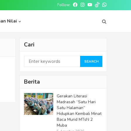
Follow:
Facebook
Instagram
Youtube
tiktok
whatsapp
an Nilai
Cari
SEARCH
Berita
Gerakan Literasi
Madrasah “Satu Hari
Satu Halaman”
Hidupkan Kembali Minat
Baca Murid MTsN 2
Muba