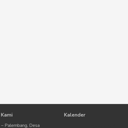
 Kami
Kalender
u – Palembang, Desa
Agustus 2026