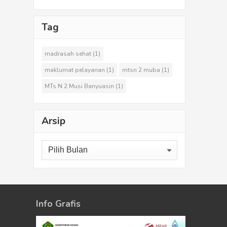
Tag
madrasah sehat
(1)
maklumat pelayanan
(1)
mtsn 2 muba
(1)
MTs N 2 Musi Banyuasin
(1)
Arsip
Arsip
Info Grafis