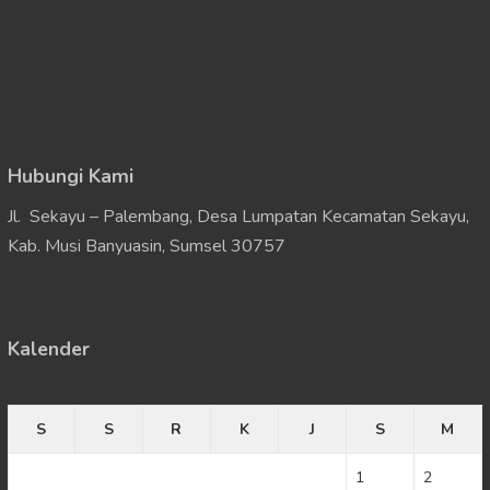
Hubungi Kami
Jl. Sekayu – Palembang, Desa Lumpatan Kecamatan Sekayu,
Kab. Musi Banyuasin, Sumsel 30757
Kalender
Agustus 2026
S
S
R
K
J
S
M
1
2