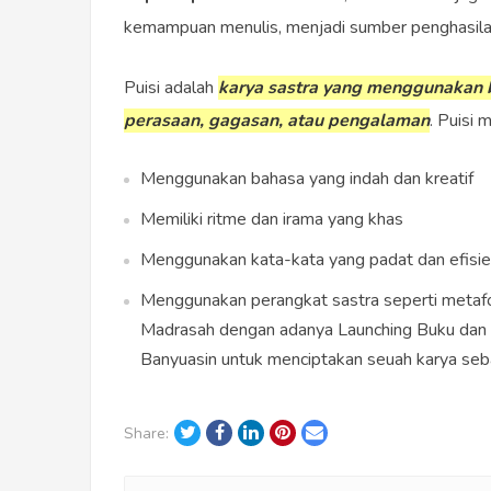
kemampuan menulis, menjadi sumber penghasilan
Puisi adalah
karya sastra yang menggunakan 
perasaan, gagasan, atau pengalaman
. Puisi m
Menggunakan bahasa yang indah dan kreatif
Memiliki ritme dan irama yang khas
Menggunakan kata-kata yang padat dan efisi
Menggunakan perangkat sastra seperti metafora
Madrasah dengan adanya Launching Buku dan A
Banyuasin untuk menciptakan seuah karya sebag
Twitter
Facebook
LinkedIn
Pinterest
Email
Share: