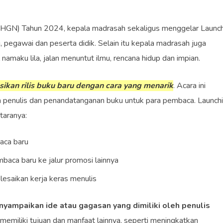
 (HGN) Tahun 2024, kepala madrasah sekaligus menggelar Launc
, pegawai dan peserta didik. Selain itu kepala madrasah juga
 namaku lila, jalan menuntut ilmu, rencana hidup dan impian.
kan rilis buku baru dengan cara yang menarik
. Acara ini
h penulis dan penandatanganan buku untuk para pembaca. Launch
taranya:
aca baru
aca baru ke jalur promosi lainnya
esaikan kerja keras menulis
yampaikan ide atau gagasan yang dimiliki oleh penulis
a memiliki tujuan dan manfaat lainnya, seperti meningkatkan