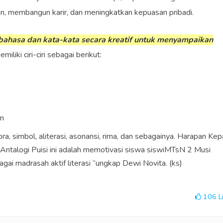
, membangun karir, dan meningkatkan kepuasan pribadi.
bahasa dan kata-kata secara kreatif untuk menyampaikan
emiliki ciri-ciri sebagai berikut:
en
, simbol, aliterasi, asonansi, rima, dan sebagainya. Harapan Kep
ntalogi Puisi ini adalah memotivasi siswa siswiMTsN 2 Musi
ai madrasah aktif literasi “ungkap Dewi Novita. (ks)
106
L