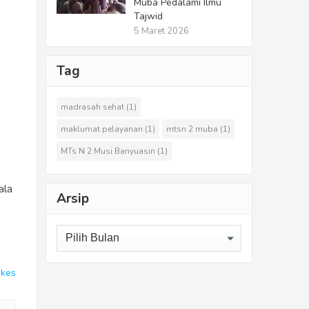
Muba Pedalami Ilmu
Tajwid
5 Maret 2026
Tag
madrasah sehat
(1)
maklumat pelayanan
(1)
mtsn 2 muba
(1)
MTs N 2 Musi Banyuasin
(1)
ala
Arsip
Arsip
ikes