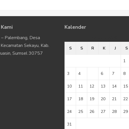
 Kami
Kalender
u – Palembang, Desa
Agustus 2026
Kecamatan Sekayu, Kab.
S
S
R
K
J
S
uasin, Sumsel 30757
1
3
4
5
6
7
8
10
11
12
13
14
15
17
18
19
20
21
22
24
25
26
27
28
29
31