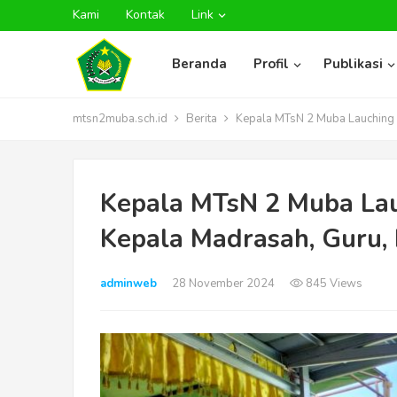
Kami
Kontak
Link
Beranda
Profil
Publikasi
mtsn2muba.sch.id
Berita
Kepala MTsN 2 Muba Lauching B
Kepala MTsN 2 Muba Lau
Kepala Madrasah, Guru, 
adminweb
28 November 2024
845 Views