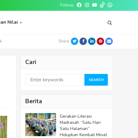
Follow:
Facebook
Instagram
Youtube
tiktok
whatsapp
an Nilai
Twitter
Facebook
LinkedIn
Pinterest
Email
k
Share:
Cari
SEARCH
Berita
Gerakan Literasi
Madrasah “Satu Hari
Satu Halaman”
Hidupkan Kembali Minat