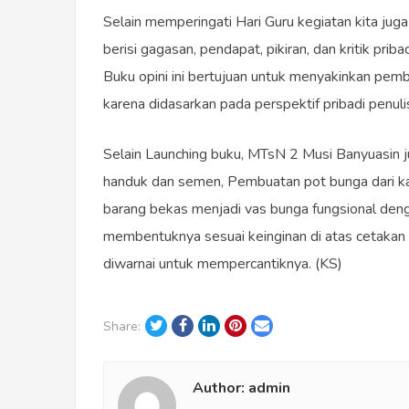
Selain memperingati Hari Guru kegiatan kita jug
berisi gagasan, pendapat, pikiran, dan kritik pri
Buku opini ini bertujuan untuk menyakinkan pemb
karena didasarkan pada perspektif pribadi penuli
Selain Launching buku, MTsN 2 Musi Banyuasin
handuk dan semen, Pembuatan pot bunga dari k
barang bekas menjadi vas bunga fungsional de
membentuknya sesuai keinginan di atas cetakan 
diwarnai untuk mempercantiknya. (KS)
Twitter
Facebook
LinkedIn
Pinterest
Email
Share:
Author:
admin