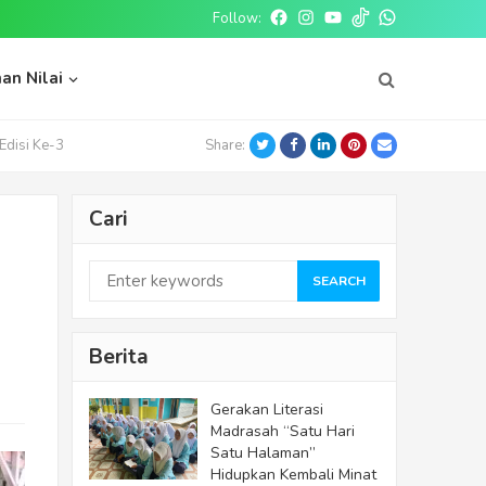
Follow:
Facebook
Instagram
Youtube
tiktok
whatsapp
an Nilai
Twitter
Facebook
LinkedIn
Pinterest
Email
Edisi Ke-3
Share:
Cari
SEARCH
Berita
Gerakan Literasi
Madrasah “Satu Hari
Satu Halaman”
Hidupkan Kembali Minat