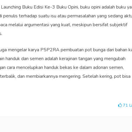
a Launching Buku Edisi Ke-3 Buku Opini, buku opini adalah buku y
badi penulis terhadap suatu isu atau permasalahan yang sedang aktu
aca melalui argumentasi yang kuat, meskipun bersifat subjektif
s.
 juga mengelar karya P5P2RA pembuatan pot bunga dari bahan k
ain handuk dan semen adalah kerajinan tangan yang mengubah
ngan cara mencelupkan handuk bekas ke dalam adonan semen,
terbalik, dan membiarkannya mengering. Setelah kering, pot bisa
71
L