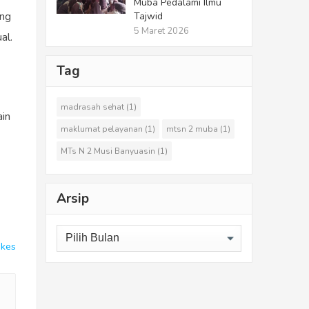
Muba Pedalami Ilmu
ang
Tajwid
5 Maret 2026
al.
Tag
madrasah sehat
(1)
ain
maklumat pelayanan
(1)
mtsn 2 muba
(1)
MTs N 2 Musi Banyuasin
(1)
Arsip
Arsip
ikes