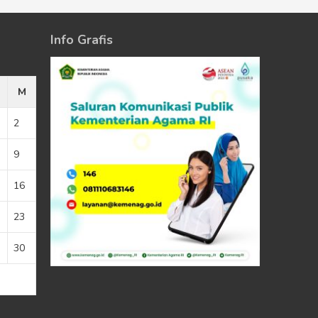
Info Grafis
M
2
9
16
23
30