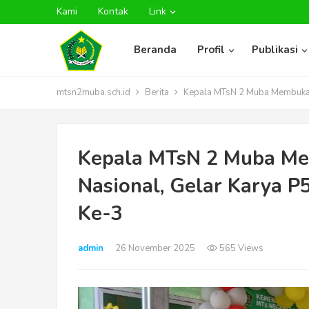
Kami
Kontak
Link
Beranda
Profil
Publikasi
mtsn2muba.sch.id
Berita
Kepala MTsN 2 Muba Membuka P
Kepala MTsN 2 Muba Me
Nasional, Gelar Karya 
Ke-3
admin
26 November 2025
565 Views