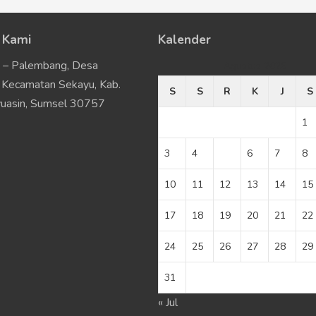
 Kami
Kalender
u – Palembang, Desa
Agustus 2026
Kecamatan Sekayu, Kab.
S
S
R
K
J
S
uasin, Sumsel 30757
1
3
4
5
6
7
8
10
11
12
13
14
15
17
18
19
20
21
22
24
25
26
27
28
29
31
« Jul