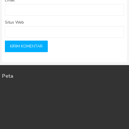
Email
*
Situs Web
Peta