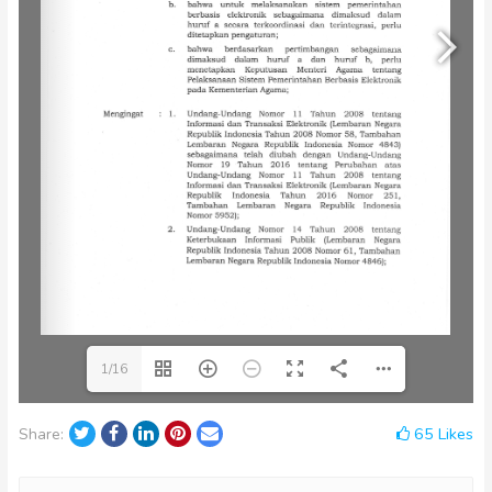
1/16
Twitter
Facebook
LinkedIn
Pinterest
Email
65
Likes
Share: