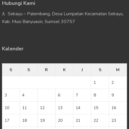
Hubungi Kami
Jl. Sekayu – Palembang, Desa Lumpatan Kecamatan Sekayu,
Kab. Musi Banyuasin, Sumsel 30757
Kalender
Agustus 2026
S
S
R
K
J
S
M
1
2
3
4
5
6
7
8
9
10
11
12
13
14
15
16
17
18
19
20
21
22
23