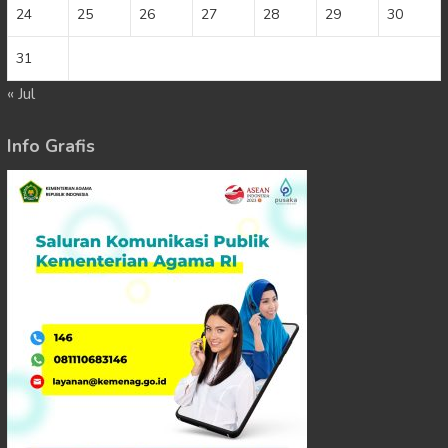
24
25
26
27
28
29
30
31
« Jul
Info Grafis