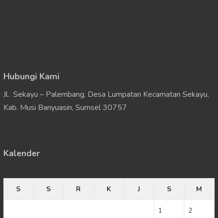
Hubungi Kami
Jl. Sekayu – Palembang, Desa Lumpatan Kecamatan Sekayu,
Kab. Musi Banyuasin, Sumsel 30757
Kalender
Agustus 2026
S
S
R
K
J
S
M
1
2