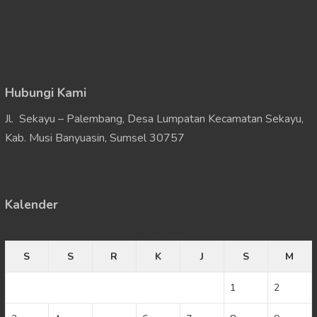
Hubungi Kami
Jl. Sekayu – Palembang, Desa Lumpatan Kecamatan Sekayu,
Kab. Musi Banyuasin, Sumsel 30757
Kalender
Agustus 2026
S
S
R
K
J
S
M
1
2