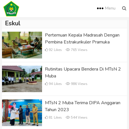
Menu
Eskul
Pertemuan Kepala Madrasah Dengan
Pembina Estrakurikuler Pramuka
92
Likes
765 Views
Rutinitas Upacara Bendera Di MTsN 2
Muba
94
Likes
986 Views
MTsN 2 Muba Terima DIPA Anggaran
Tahun 2023
81
Likes
544 Views