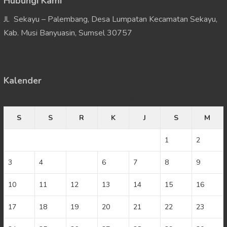
Hubungi Kami
Jl. Sekayu – Palembang, Desa Lumpatan Kecamatan Sekayu,
Kab. Musi Banyuasin, Sumsel 30757
Kalender
Agustus 2026
S
S
R
K
J
S
M
1
2
3
4
5
6
7
8
9
10
11
12
13
14
15
16
17
18
19
20
21
22
23