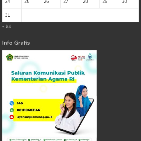
24
25
26
27
28
29
30
31
« Jul
Info Grafis