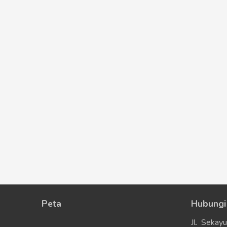
Peta
Hubungi
Jl. Sekay