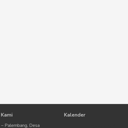
 Kami
Kalender
u – Palembang, Desa
Agustus 2026