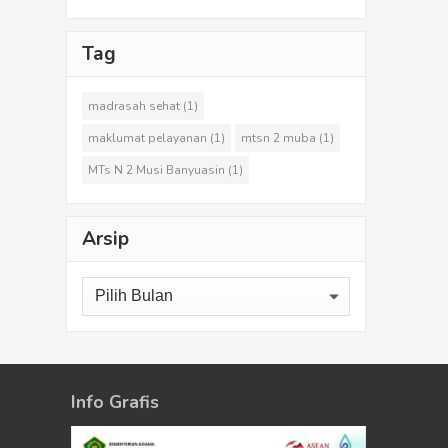
Tag
madrasah sehat
(1)
maklumat pelayanan
(1)
mtsn 2 muba
(1)
MTs N 2 Musi Banyuasin
(1)
Arsip
Info Grafis