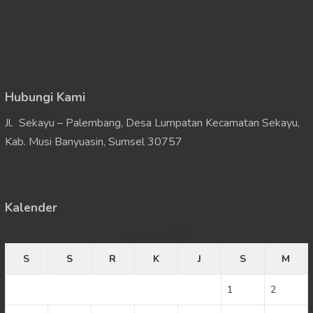
Hubungi Kami
Jl. Sekayu – Palembang, Desa Lumpatan Kecamatan Sekayu,
Kab. Musi Banyuasin, Sumsel 30757
Kalender
Agustus 2026
S
S
R
K
J
S
M
1
2