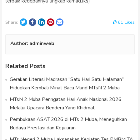
terbaik kedepannya”ungkap kamad.(ks)
Twitter
Facebook
LinkedIn
Pinterest
Email
61
Likes
Share:
Author:
adminweb
Related Posts
Gerakan Literasi Madrasah “Satu Hari Satu Halaman”
Hidupkan Kembali Minat Baca Murid MTsN 2 Muba
MTsN 2 Muba Peringatan Hari Anak Nasional 2026
Melalui Upacara Bendera Yang Khidmat
Pembukaan ASAT 2026 di MTs 2 Muba, Meneguhkan
Budaya Prestasi dan Kejujuran
MTs Negeri 2 Muba Laksanakan Kegiatan Tes PMBM TA