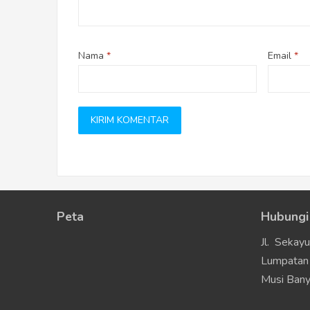
Nama
*
Email
*
Peta
Hubungi
Jl. Sekay
Lumpatan 
Musi Bany