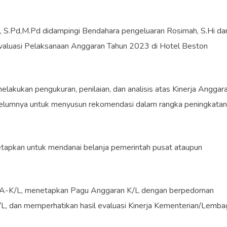
 S.Pd,M.Pd didampingi Bendahara pengeluaran Rosimah, S.Hi da
Evaluasi Pelaksanaan Anggaran Tahun 2023 di Hotel Beston
elakukan pengukuran, penilaian, dan analisis atas Kinerja Anggar
ebelumnya untuk menyusun rekomendasi dalam rangka peningkatan
etapkan untuk mendanai belanja pemerintah pusat ataupun
KA-K/L, menetapkan Pagu Anggaran K/L dengan berpedoman
-K/L, dan memperhatikan hasil evaluasi Kinerja Kementerian/Lemba