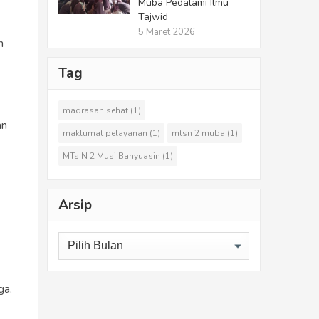
Muba Pedalami Ilmu
Tajwid
5 Maret 2026
n
Tag
madrasah sehat
(1)
an
maklumat pelayanan
(1)
mtsn 2 muba
(1)
MTs N 2 Musi Banyuasin
(1)
Arsip
Arsip
ga.