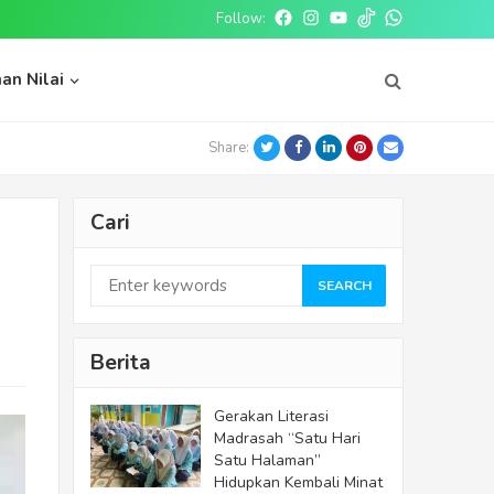
Follow:
Facebook
Instagram
Youtube
tiktok
whatsapp
an Nilai
Twitter
Facebook
LinkedIn
Pinterest
Email
Share:
Cari
SEARCH
Berita
Gerakan Literasi
Madrasah “Satu Hari
Satu Halaman”
Hidupkan Kembali Minat