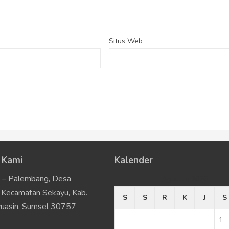
Situs Web
 Kami
Kalender
u – Palembang, Desa
Agustus 2026
Kecamatan Sekayu, Kab.
S
S
R
K
J
S
uasin, Sumsel 30757
1