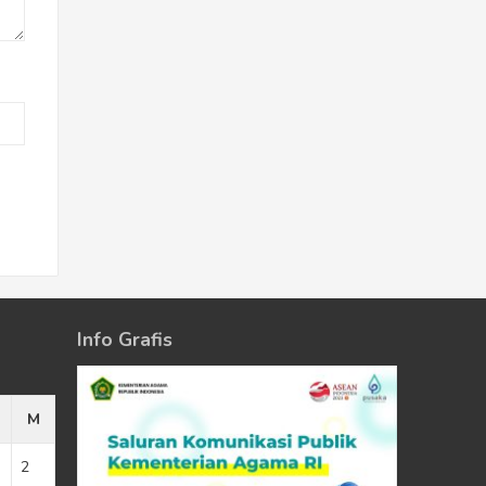
Info Grafis
M
2