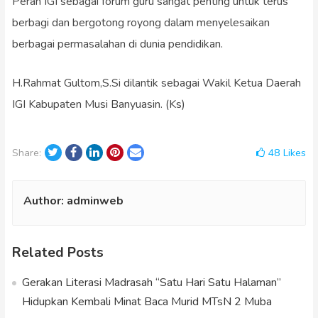
Peran IGI sebagai forum guru sangat penting untuk terus
berbagi dan bergotong royong dalam menyelesaikan
berbagai permasalahan di dunia pendidikan.
H.Rahmat Gultom,S.Si dilantik sebagai Wakil Ketua Daerah
IGI Kabupaten Musi Banyuasin. (Ks)
Twitter
Facebook
LinkedIn
Pinterest
Email
48
Likes
Share:
Author:
adminweb
Related Posts
Gerakan Literasi Madrasah “Satu Hari Satu Halaman”
Hidupkan Kembali Minat Baca Murid MTsN 2 Muba