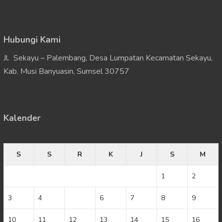
Hubungi Kami
Jl. Sekayu – Palembang, Desa Lumpatan Kecamatan Sekayu,
Kab. Musi Banyuasin, Sumsel 30757
Kalender
Agustus 2026
S
S
R
K
J
S
M
1
2
3
4
5
6
7
8
9
10
11
12
13
14
15
16