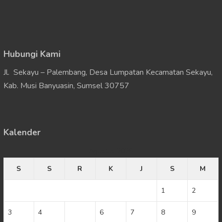
Hubungi Kami
Jl. Sekayu – Palembang, Desa Lumpatan Kecamatan Sekayu,
Kab. Musi Banyuasin, Sumsel 30757
Kalender
Agustus 2026
S
S
R
K
J
S
M
1
2
3
4
5
6
7
8
9