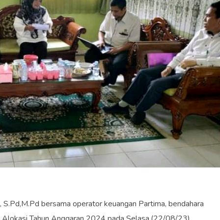
, S.Pd,M.Pd bersama operator keuangan Partima, bendahara
Alokasi Tahun Anggaran 2024 pada Selasa,(22/08/23).