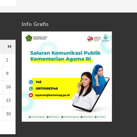
Info Grafis
M
2
9
16
23
30