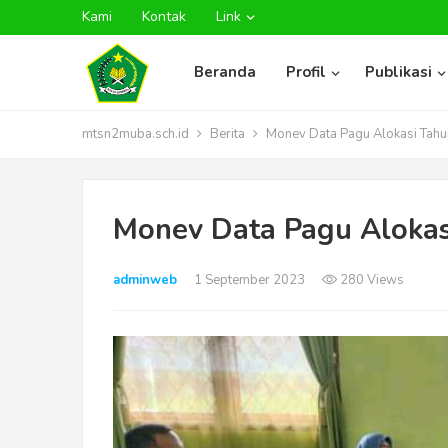
Kami
Kontak
Link
Beranda
Profil
Publikasi
mtsn2muba.sch.id
Berita
Monev Data Pagu Alokasi Tah
Monev Data Pagu Aloka
adminweb
1 September 2023
280 Views