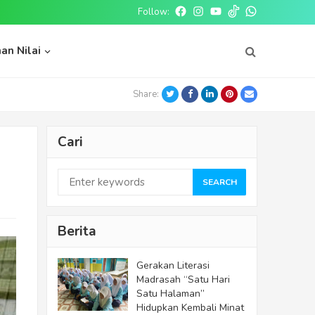
Follow:
Facebook
Instagram
Youtube
tiktok
whatsapp
an Nilai
Twitter
Facebook
LinkedIn
Pinterest
Email
Share:
Cari
SEARCH
Berita
Gerakan Literasi
Madrasah “Satu Hari
Satu Halaman”
Hidupkan Kembali Minat