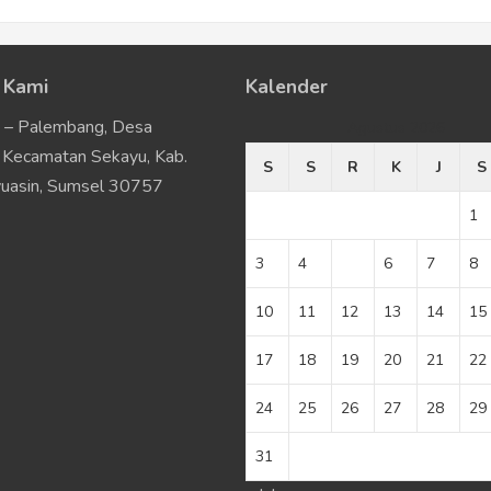
 Kami
Kalender
u – Palembang, Desa
Agustus 2026
Kecamatan Sekayu, Kab.
S
S
R
K
J
S
uasin, Sumsel 30757
1
3
4
5
6
7
8
10
11
12
13
14
15
17
18
19
20
21
22
24
25
26
27
28
29
31