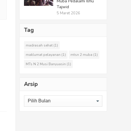
Muba Pedalami Ilmu
Tajwid
5 Maret 2026
Tag
madrasah sehat
(1)
maklumat pelayanan
(1)
mtsn 2 muba
(1)
MTs N 2 Musi Banyuasin
(1)
Arsip
Arsip