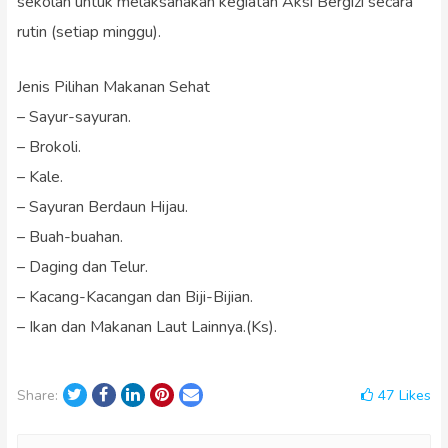
sekolah untuk melaksanakan kegiatan Aksi Bergizi secara
rutin (setiap minggu).
Jenis Pilihan Makanan Sehat
– Sayur-sayuran.
– Brokoli.
– Kale.
– Sayuran Berdaun Hijau.
– Buah-buahan.
– Daging dan Telur.
– Kacang-Kacangan dan Biji-Bijian.
– Ikan dan Makanan Laut Lainnya.(Ks).
Twitter
Facebook
LinkedIn
Pinterest
Email
47
Likes
Share: