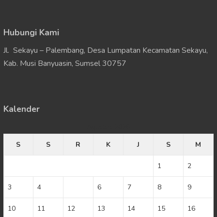
Hubungi Kami
Jl. Sekayu – Palembang, Desa Lumpatan Kecamatan Sekayu,
Kab. Musi Banyuasin, Sumsel 30757
Kalender
Agustus 2026
S
S
R
K
J
S
M
1
2
3
4
5
6
7
8
9
10
11
12
13
14
15
16