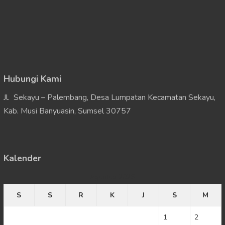
Hubungi Kami
Jl. Sekayu – Palembang, Desa Lumpatan Kecamatan Sekayu,
Kab. Musi Banyuasin, Sumsel 30757
Kalender
Agustus 2026
S
S
R
K
J
S
M
1
2