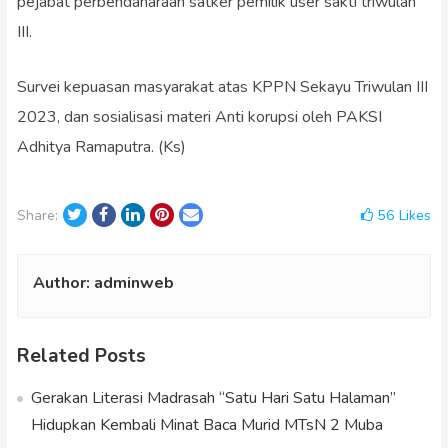
pejabat perbendaharaan satker pemilik user sakti triwulan
III.
Survei kepuasan masyarakat atas KPPN Sekayu Triwulan III
2023, dan sosialisasi materi Anti korupsi oleh PAKSI
Adhitya Ramaputra. (Ks)
Twitter
Facebook
LinkedIn
Pinterest
Email
56
Likes
Share:
Author:
adminweb
Related Posts
Gerakan Literasi Madrasah “Satu Hari Satu Halaman”
Hidupkan Kembali Minat Baca Murid MTsN 2 Muba