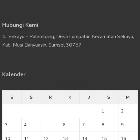
Hubungi Kami
Jl. Sekayu – Palembang, Desa Lumpatan Kecamatan Sekayu,
Kab. Musi Banyuasin, Sumsel 30757
Kalender
Agustus 2026
S
S
R
K
J
S
M
1
2
3
4
5
6
7
8
9
10
11
12
13
14
15
16