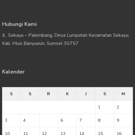
Hubungi Kami
Jl. Sekayu – Palembang, Desa Lumpatan Kecamatan Sekayu,
Kab. Musi Banyuasin, Sumsel 30757
Kalender
Agustus 2026
S
S
R
K
J
S
M
1
2
3
4
5
6
7
8
9
10
11
12
13
14
15
16