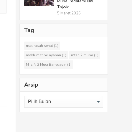
Muba Pedalami Ilmu
Tajwid
5 Maret 2026
Tag
madrasah sehat
(1)
maklumat pelayanan
(1)
mtsn 2 muba
(1)
MTs N 2 Musi Banyuasin
(1)
Arsip
Arsip