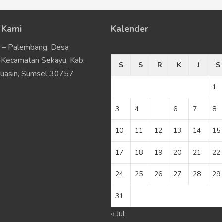
 Kami
Kalender
u – Palembang, Desa
Agustus 2026
Kecamatan Sekayu, Kab.
S
S
R
K
J
S
uasin, Sumsel 30757
1
3
4
5
6
7
8
10
11
12
13
14
15
17
18
19
20
21
22
24
25
26
27
28
29
31
« Jul