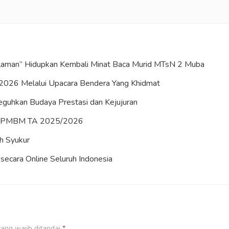
Halaman” Hidupkan Kembali Minat Baca Murid MTsN 2 Muba
2026 Melalui Upacara Bendera Yang Khidmat
uhkan Budaya Prestasi dan Kejujuran
es PMBM TA 2025/2026
h Syukur
ecara Online Seluruh Indonesia
ang wajib ditandai
*