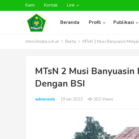
Kami
Kontak
Link
Beranda
Profil
Publikasi
mtsn2muba.sch.id
Berita
MTsN 2 Musi Banyuasin Menjali
MTsN 2 Musi Banyuasin 
Dengan BSI
adminweb
19 Juli 2023
303 Views