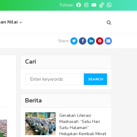
Follow:
Facebook
Instagram
Youtube
tiktok
whatsapp
an Nilai
Twitter
Facebook
LinkedIn
Pinterest
Email
Share:
Cari
SEARCH
Berita
Gerakan Literasi
Madrasah “Satu Hari
Satu Halaman”
Hidupkan Kembali Minat