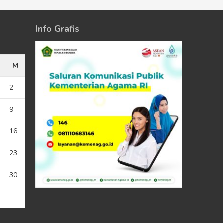
Info Grafis
M
2
9
16
23
30