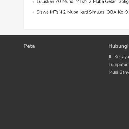
Luluskan 70 Murid, MTsN 2 Muba Gelar Tablig
Siswa MTsN 2 Muba Ikuti Simulasi OBA Ke-9 s
Peta
Hubungi
Jl. Sekay
Lumpatan 
Musi Bany