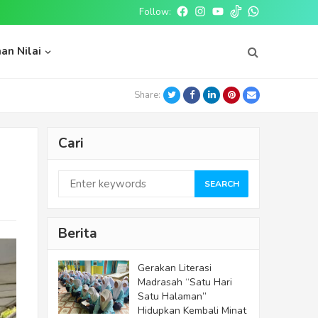
Follow:
Facebook
Instagram
Youtube
tiktok
whatsapp
an Nilai
Twitter
Facebook
LinkedIn
Pinterest
Email
Share:
Cari
SEARCH
Berita
Gerakan Literasi
Madrasah “Satu Hari
Satu Halaman”
Hidupkan Kembali Minat