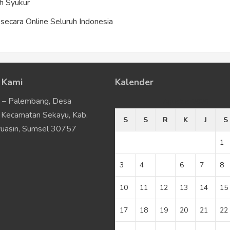
h Syukur
ecara Online Seluruh Indonesia
 Kami
Kalender
u – Palembang, Desa
Agustus 2026
Kecamatan Sekayu, Kab.
S
S
R
K
J
S
uasin, Sumsel 30757
1
3
4
5
6
7
8
10
11
12
13
14
15
17
18
19
20
21
22