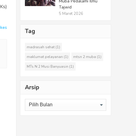
Muba Pedalami Ilmu
(Ks)
Tajwid
5 Maret 2026
ikes
Tag
madrasah sehat
(1)
maklumat pelayanan
(1)
mtsn 2 muba
(1)
MTs N 2 Musi Banyuasin
(1)
Arsip
Arsip