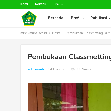
Kami
Kontak
Link
Beranda
Profil
Publikasi
mtsn2muba.sch.id
Berita
Pembukaan Classmetting Di MT
Pembukaan Classmetting
adminweb
14 Juni 2023
388 Views