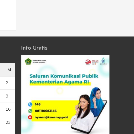
Info Grafis
M
2
9
16
23